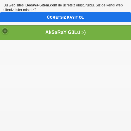
Bu web sitesi
Bedava-Sitem.com
ile ücretsiz oluşturuldu. Siz de kendi web
sitenizi ister misiniz?
ÜCRETSIZ KAYIT OL
AkSaRaY GüLü :-)