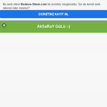
Bu web sitesi
Bedava-Sitem.com
ile ücretsiz oluşturuldu. Siz de kendi web
sitenizi ister misiniz?
ÜCRETSIZ KAYIT OL
AkSaRaY GüLü :-)