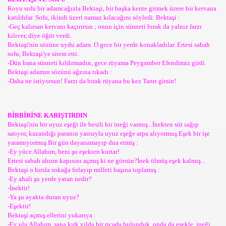
Koyu sofu bir adamcağızla Bektaşi, bir başka kente gitmek üzere bir kervana
katıldılar. Sofu, ikindi üzeri namaz kılacağını söyledi. Bektaşi :
-Geç kalırsan kervanı kaçırırsın ; onun için sünneti bırak da yalnız farzı
kılıver, diye öğüt verdi.
Bektaşi'nin sözüne uydu adam. O gece bir yerde konakladılar. Ertesi sabah
sofu, Bektaşi'ye sitem etti.
-Dün bana sünneti kıldırmadın, gece rüyama Peygamber Efendimiz girdi.
Bektaşi adamın sözünü ağzına tıkadı :
-Daha ne istiyorsun! Farzı da bırak rüyana bu kez Tanrı girsin!
BİRBİRİNE KARIŞTIRDIN
Bektaşi'nin bir uyuz eşeği ile besili bir ineği varmış...İnekten süt sağıp
satıyor, kazandığı paranın yarısıyla uyuz eşeğe arpa alıyormuş.Eşek bir işe
yaramıyormuş.Bir gün dayanamayıp dua etmiş :
-Ey yüce Allahım, beni şu eşekten kurtar!
Ertesi sabah ahırın kapısını açmış ki ne görsün?İnek ölmüş eşek kalmış...
Bektaşi o hırsla sokağa fırlayıp milleti başına toplamış :
-Ey ahali şu yerde yatan nedir?
-İnektir!
-Ya şu ayakta duran uyuz?
-Eşektir!
Bektaşi açmış ellerini yukarıya :
-Ey ulu Allahım, sana kırk yılda bir ricada bulunduk, onda da eşekle, ineği