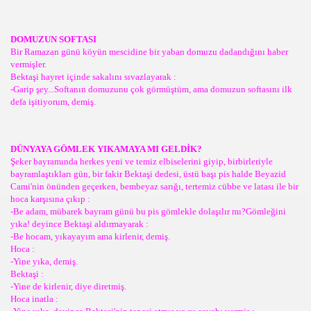
DOMUZUN SOFTASI
Bir Ramazan günü köyün mescidine bir yaban domuzu dadandığını haber
vermişler.
Bektaşi hayret içinde sakalını sıvazlayarak :
-Garip şey...Softanın domuzunu çok görmüştüm, ama domuzun softasını ilk
defa işitiyorum, demiş.
DÜNYAYA GÖMLEK YIKAMAYA MI GELDİK?
Şeker bayramında herkes yeni ve temiz elbiselerini giyip, birbirleriyle
bayramlaştıkları gün, bir fakir Bektaşi dedesi, üstü başı pis halde Beyazid
Cami'nin önünden geçerken, bembeyaz sarığı, tertemiz cübbe ve latası ile bir
hoca karşısına çıkıp :
-Be adam, mübarek bayram günü bu pis gömlekle dolaşılır mı?Gömleğini
yıka! deyince Bektaşi aldırmayarak :
-Be hocam, yıkayayım ama kirlenir, demiş.
Hoca :
-Yine yıka, demiş.
Bektaşi :
-Yine de kirlenir, diye diretmiş.
Hoca inatla :