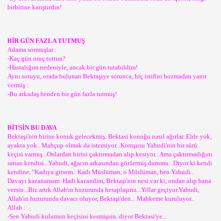
birbirine karıştırdın!
BİR GÜN FAZLA TUTMUŞ
Adama sormuşlar :
-Kaç gün oruç tuttun?
-Hastalığım nedeniyle, ancak bir gün tutabildim!
Aynı soruyu, orada bulunan Bektaşiye sorunca, hiç istifini bozmadan yanıt
vermiş :
-Bu arkadaş benden bir gün fazla tutmuş!
BİTSİN BU DAVA
Bektaşi'nin birine konuk gelecekmiş. Bektasi konuğu nasıl ağırlar..Elde yok,
ayakta yok.. Mahçup olmak da istemiyor...Komşusu Yahudi'nin bir sürü
keçisi varmış...Onlardan birini çaktırmadan alıp kesiyor...Ama çaktırmadığını
sanan kendisi...Yahudi, ağacın arkasından gözlermiş durumu...Diyor ki kendi
kendine, "Kadıya gitsem.. Kadı Müslüman, o Müslüman, ben Yahudi..
Davayı kazanamam. Hadi kazandim, Bektaşi'nin nesi var ki, ondan alıp bana
versin...Biz artık Allah'ın huzurunda hesaplaşırız...Yillar geçiyor.Yahudi,
Allah'ın huzurunda davacı oluyor, Bektaşi'den... Mahkeme kuruluyor..
Allah :
-Sen Yahudi kulumun keçisini kesmişsin, diyor Bektasi'ye...