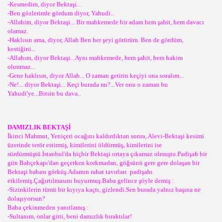
-Kesmedim, diyor Bektaşi...
-Ben gözlerimle gördum diyor, Yahudi..
-Allahim, diyor Bektaşi... Bir mahkemede bir adam hem şahit, hem davacı
olamaz.
-Haklısın ama, diyor, Allah Ben her şeyi görürüm. Ben de gördüm,
kestiğini...
-Allahım, diyor Bektaşi...Aynı mahkemede, hem şahit, hem hakim
olunmaz...
-Gene haklısın, diyor Allah... O zaman getirin keçiyi ona soralım...
-Ne!... diyor Bektaşi... Keçi burada mı?...Ver onu o zaman bu
Yahudi'ye...Bitsin bu dava..
DAMIZLIK BEKTAŞİ
İkinci Mahmut, Yeniçeri ocağını kaldırdıktan sonra, Alevi-Bektaşi kesimi
üzerinde terör estirmiş, kimilerini öldürmüş, kimilerini ise
sürdürmüştü.İstanbul'da hiçbir Bektaşi ortaya çıkamaz olmuştu.Padişah bir
gün Bahçekapı'dan geçerken korkmadan, göğsünü gere gere dolaşan bir
Bektaşi babası görküş.Adamın rahat tavırları padişahı
etkilemiş.Çağırtılmasını buyurmuş.Baba gelince şöyle demiş :
-Sizinkilerin tümü bir kıyıya kaçtı, gizlendi.Sen burada yalnız başına ne
dolaşıyorsun?
Baba çekinmeden yanıtlamış :
-Sultanım, onlar gitti, beni damızlık bıraktılar!