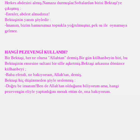
Herkes abdesini almış.Namaza durmuşlar.Softalardan birisi Bektaşi'ye
çıkışmış :
-Erenler, abdest almadınız!
Bektaşinin yanıtı şöyledir :
-İmanım, bizim hamurumuz toprakla yoğrulmuştur, pek su ile oynamaya
gelmez.
HANGİ PEZEVENGİ KULLANDI?
Bir Bektaşi, her ne olursa "Allahtan" dermiş.Bir gün külhanbeyin biri, bu
Bektaşinin ensesine sultani bir sille aşketmiş.Bektaşi arkasına dönünce
külhanbeyi ;
-Baba efendi, ne bakıyorsun, Allah'tan, demiş.
Bektaşi hiç düşünmeden şöyle seslenmiş :
-Doğru be imanım!Ben de Allah'tan olduğunu biliyorum ama, hangi
pezevengin eliyle yaptırdığını merak ettim de, ona bakıyorum.