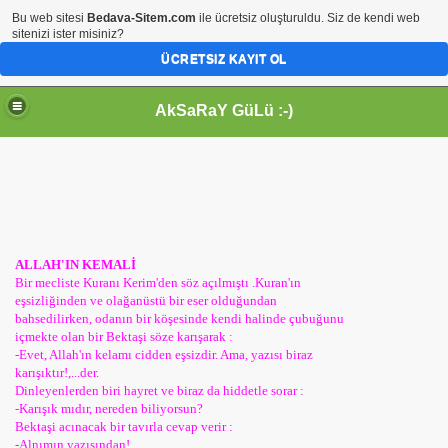
Bu web sitesi
Bedava-Sitem.com
ile ücretsiz oluşturuldu. Siz de kendi web
sitenizi ister misiniz?
ÜCRETSIZ KAYIT OL
AkSaRaY GüLü :-)
ALLAH'IN KEMALİ
Bir mecliste Kuranı Kerim'den söz açılmıştı .Kuran'ın
eşsizliğinden ve olağanüstü bir eser olduğundan
bahsedilirken, odanın bir köşesinde kendi halinde çubuğunu
içmekte olan bir Bektaşi söze karışarak :
-Evet, Allah'ın kelamı cidden eşsizdir. Ama, yazısı biraz
karışıktır!,...der.
Dinleyenlerden biri hayret ve biraz da hiddetle sorar :
-Karışık mıdır, nereden biliyorsun?
Bektaşi acınacak bir tavırla cevap verir :
-Alnımın yazısından!