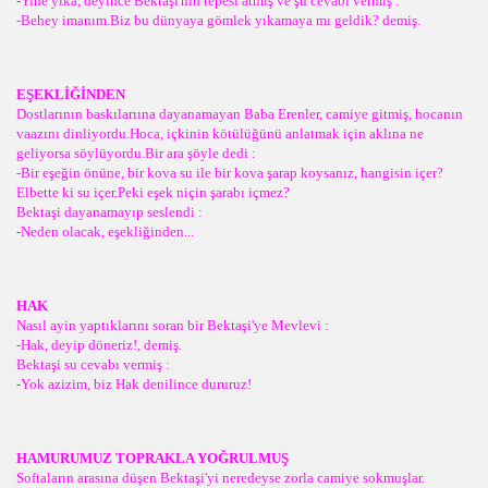
-Yine yıka, deyince Bektaşi'nin tepesi atmış ve şu cevabı vermiş :
-Behey imanım.Biz bu dünyaya gömlek yıkamaya mı geldik? demiş.
EŞEKLİĞİNDEN
Dostlarının baskılarıına dayanamayan Baba Erenler, camiye gitmiş, hocanın
vaazını dinliyordu.Hoca, içkinin kötülüğünü anlatmak için aklına ne
geliyorsa söylüyordu.Bir ara şöyle dedi :
-Bir eşeğin önüne, bir kova su ile bir kova şarap koysanız, hangisin içer?
Elbette ki su içer.Peki eşek niçin şarabı içmez?
Bektaşi dayanamayıp seslendi :
-Neden olacak, eşekliğinden...
HAK
Nasıl ayin yaptıklarını soran bir Bektaşi'ye Mevlevi :
-Hak, deyip döneriz!, demiş.
Bektaşi su cevabı vermiş :
-Yok azizim, biz Hak denilince dururuz!
HAMURUMUZ TOPRAKLA YOĞRULMUŞ
Softaların arasına düşen Bektaşi'yi neredeyse zorla camiye sokmuşlar.