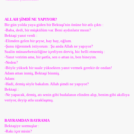
ALLAH ŞİMDİ NE YAPIYOR?
Bir gün yolda yaya giden bir Bektaşi'nin önüne bir atlı çıktı :
-Baba, dedi, bir müşkülüm var. Beni aydınlatır mısın?
Bektaşi yanıt verdi :
-Elimden gelen bir şeyse, hay hay, oğlum.
-Şunu öğrenmek istiyorum : Şu anda Allah ne yapıyor?
Sualin münasebetsizliğine içerliyen derviş, hic belli etmemiş :
-Yanıt veririm ama, bir şartla, sen o attan in, ben bineyim.
-Neden?
-Böyle yüksek bir suale yüksekten yanıt vermek gerekir de ondan!
Adam attan inmiş, Bektaşi binmiş.
Adam:
-Hadi, demiş söyle bakalım. Allah şimdi ne yapıyor?
Bektaşi :
-Ne yapacak, demiş, atı senin gibi budalanın elinden alıp, benim gibi akıllıya
veriyor, deyip atla uzaklaşmış.
BAYRAMDAN BAYRAMA
Bektaşiye sormuşlar :
-Rakı içer misin?